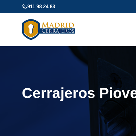
Saltar
911 98 24 83
al
contenido
Cerrajeros Piov