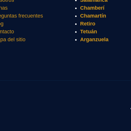
sotros
Salamanca
nas
Chamberí
eguntas frecuentes
Chamartín
og
Retiro
ntacto
Tetuán
pa del sitio
Arganzuela