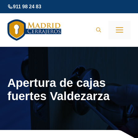
Saltar
911 98 24 83
al
contenido
Men
Apertura de cajas
fuertes Valdezarza