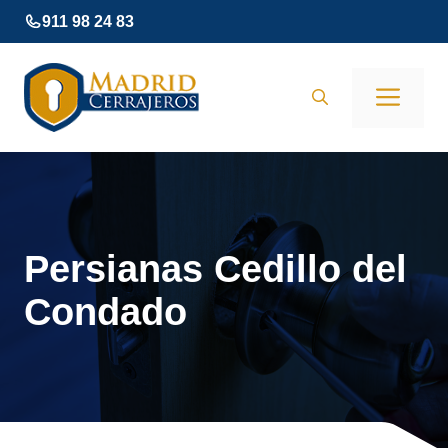
Saltar
911 98 24 83
al
contenido
Men
Persianas Cedillo del
Condado