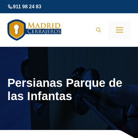
Saltar
911 98 24 83
al
contenido
Men
Persianas Parque de
las Infantas