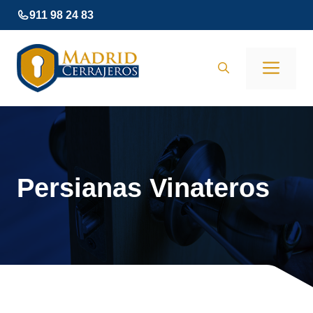
Saltar
911 98 24 83
al
contenido
Men
Persianas Vinateros