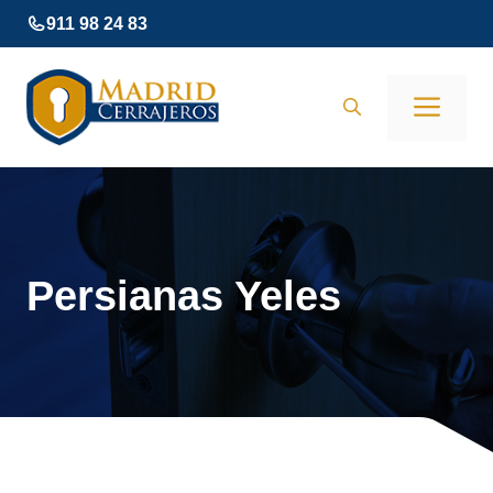
Saltar
911 98 24 83
al
contenido
Men
Persianas Yeles