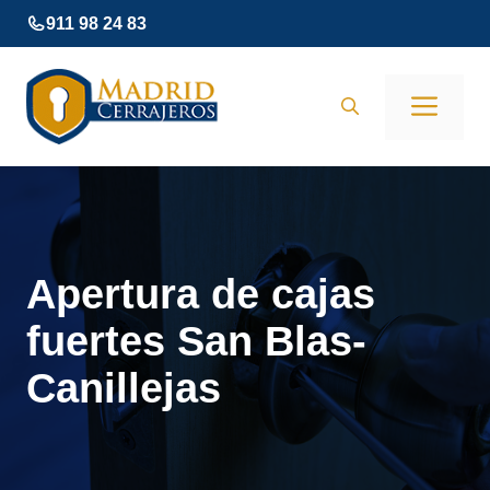
Saltar
911 98 24 83
al
contenido
Men
Apertura de cajas
fuertes San Blas-
Canillejas