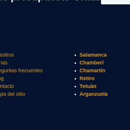
sotros
Salamanca
nas
Chamberí
eguntas frecuentes
Chamartín
og
Retiro
ntacto
Tetuán
pa del sitio
Arganzuela