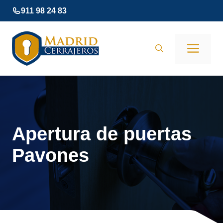
Saltar
911 98 24 83
al
contenido
Men
Apertura de puertas
Pavones