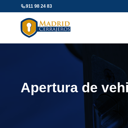
Saltar
911 98 24 83
al
contenido
Apertura de veh