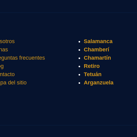
sotros
Salamanca
nas
Chamberí
eguntas frecuentes
Chamartín
og
Retiro
ntacto
Tetuán
pa del sitio
Arganzuela