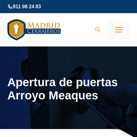
Saltar
911 98 24 83
al
contenido
Men
Apertura de puertas
Arroyo Meaques