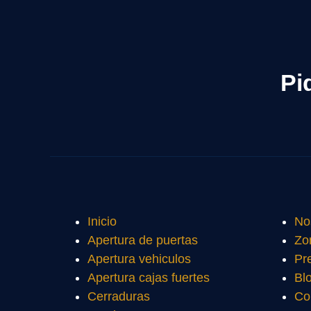
Pi
Inicio
No
Apertura de puertas
Zo
Apertura vehiculos
Pr
Apertura cajas fuertes
Bl
Cerraduras
Co