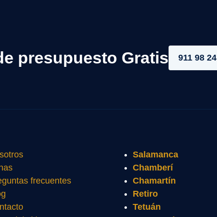
de presupuesto Gratis
911 98 24
sotros
Salamanca
nas
Chamberí
eguntas frecuentes
Chamartín
og
Retiro
ntacto
Tetuán