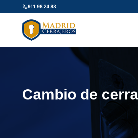
Saltar
911 98 24 83
al
contenido
Cambio de cerr