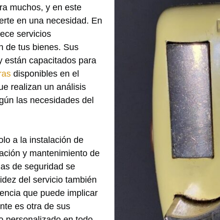
ara muchos, y en este
ierte en una necesidad. En
ece servicios
n de tus bienes. Sus
y están capacitados para
ras
disponibles en el
e realizan un análisis
gún las necesidades del
o a la instalación de
ración y mantenimiento de
mas de seguridad se
dez del servicio también
gencia que puede implicar
ente es otra de sus
o personalizado en todo