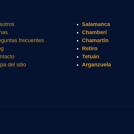
sotros
Salamanca
nas
Chamberí
eguntas frecuentes
Chamartín
og
Retiro
ntacto
Tetuán
pa del sitio
Arganzuela