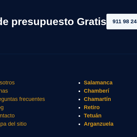
de presupuesto Gratis
911 98 24
sotros
Salamanca
nas
Chamberí
eguntas frecuentes
Chamartín
og
Retiro
ntacto
Tetuán
pa del sitio
Arganzuela