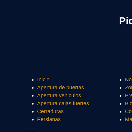
Pi
Inicio
No
Apertura de puertas
Zo
Apertura vehiculos
Pr
Apertura cajas fuertes
Bl
Cerraduras
Co
Persianas
Ma