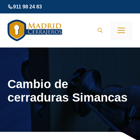
Saltar
911 98 24 83
al
contenido
Men
Cambio de
cerraduras Simancas