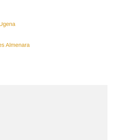
 Ugena
tes Almenara