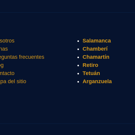
sotros
Salamanca
nas
Chamberí
eguntas frecuentes
Chamartín
og
Retiro
ntacto
Tetuán
pa del sitio
Arganzuela