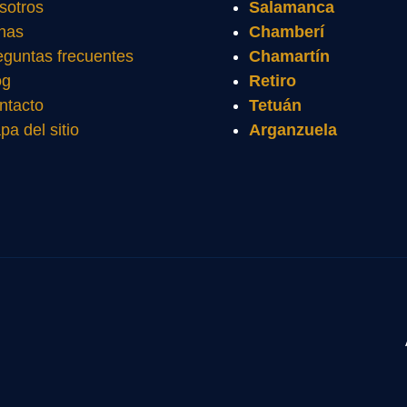
sotros
Salamanca
nas
Chamberí
eguntas frecuentes
Chamartín
og
Retiro
ntacto
Tetuán
pa del sitio
Arganzuela