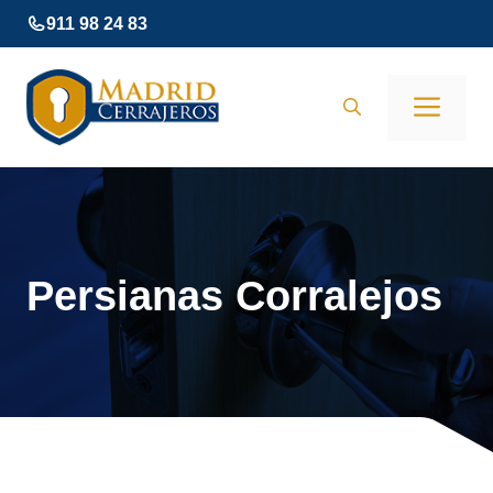
Saltar
911 98 24 83
al
contenido
Men
Persianas Corralejos