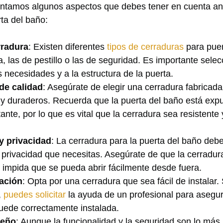
entamos algunos aspectos que debes tener⁢ en cuenta an
ta del baño:
rradura
:⁤ Existen diferentes
tipos de cerraduras
para pue
illa, las de pestillo o ⁣las de seguridad. Es importante sel
 necesidades y a la ‌estructura​ de la‌ puerta.
de⁢ calidad
: Asegúrate de elegir una cerradura fabricada 
d⁣ y duraderos. ⁢Recuerda que la puerta del baño está ex
ante, ⁤por‌ lo ⁢que es vital que ⁤la cerradura sea resistente 
y privacidad
: La cerradura para la puerta⁢ del baño debe 
 privacidad que necesitas. Asegúrate de que la cerradur
 impida que⁢ se ⁢pueda abrir fácilmente desde fuera.
lación
: Opta por una cerradura que sea⁤ fácil de instalar. 
,
puedes solicitar
la ayuda de un profesional para asegur
uede correctamente ‍instalada.
seño
: Aunque la funcionalidad y la seguridad son lo más