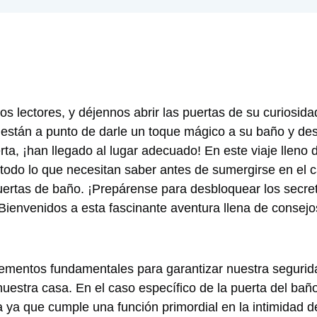
s lectores,‌ y déjennos abrir⁣ las puertas⁢ de su curiosi
Si están a punto de darle un toque mágico a su baño y de
a, ¡han llegado al lugar adecuado! En este ‌viaje lleno de
⁢ todo ⁢lo que necesitan saber antes de sumergirse en el
uertas de baño. ¡Prepárense para desbloquear los secre
 Bienvenidos a esta fascinante aventura ‌llena de consejo
elementos fundamentales para garantizar nuestra segurida
nuestra⁢ casa. En el caso específico de la puerta del baño
ya ​que cumple una función primordial​ en la intimidad d