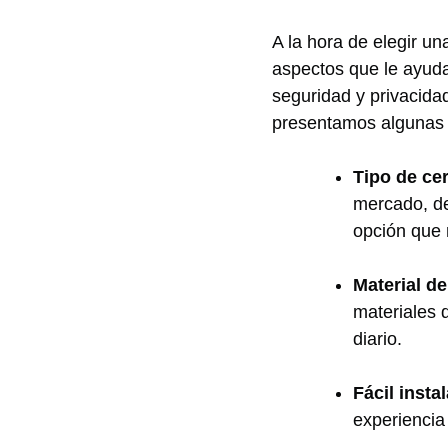
A la⁢ hora de elegir u
aspectos que ​le ⁢ayuda
seguridad y privacidad
presentamos algunas 
Tipo‌ de ce
mercado, de
⁣opción que
Material ‍d
materiales​ 
diario.
Fácil insta
experiencia⁤