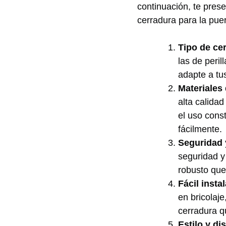
continuación, te pres
cerradura para la puer
Tipo de ce
⁣las‍ de per
adapte a tus
Materiales 
alta calida
el uso​ const
‌fácilmente.
Seguridad 
seguridad y
robusto ‍que
Fácil insta
en⁤ bricolaje
cerradura q
Estilo y di