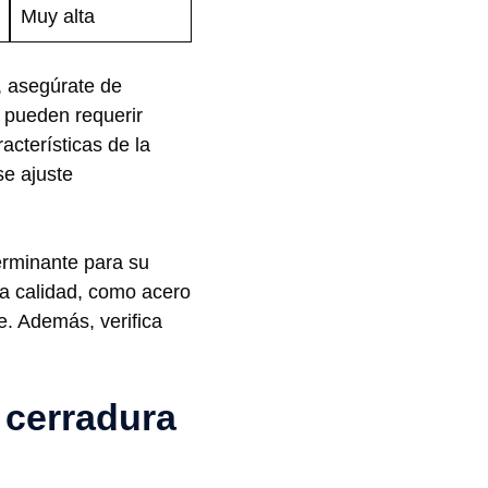
Muy alta
 asegúrate⁢ de
s pueden requerir
racterísticas de la
se ajuste
erminante para su​
lta calidad, como acero
e. ⁢Además, verifica
 cerradura