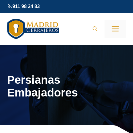
Saltar
911 98 24 83
al
contenido
Men
Persianas
Embajadores