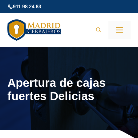
Saltar
911 98 24 83
al
contenido
Men
Apertura de cajas
fuertes Delicias