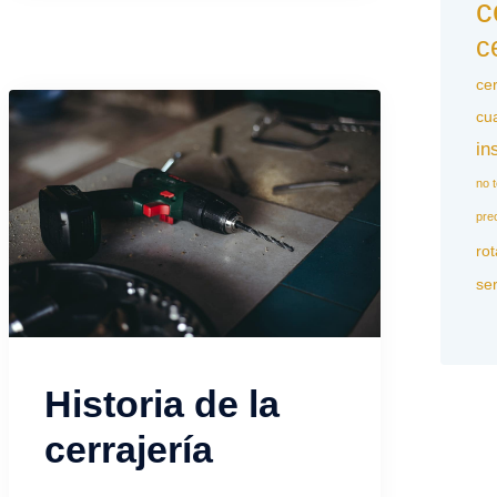
c
c
ce
cu
in
no 
pre
rot
ser
Historia de la
cerrajería