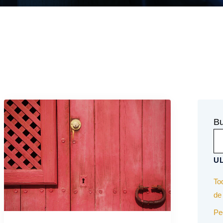
Bu
U
To
de
Pe