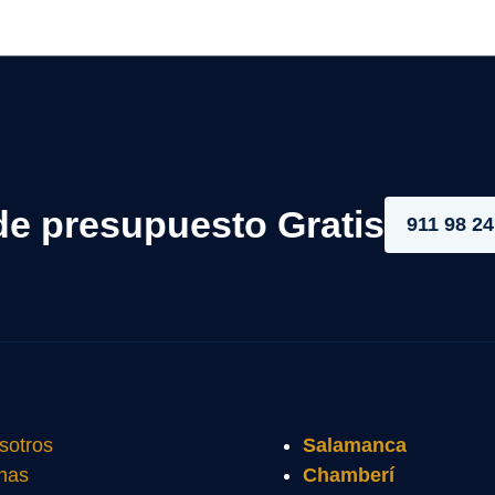
de presupuesto Gratis
911 98 24
sotros
Salamanca
nas
Chamberí