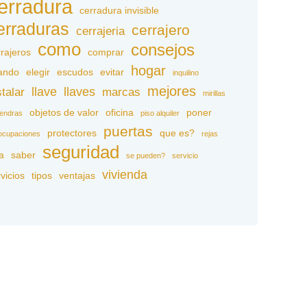
erradura
cerradura invisible
erraduras
cerrajero
cerrajeria
como
consejos
rrajeros
comprar
hogar
ando
elegir
escudos
evitar
inquilino
mejores
llave
llaves
stalar
marcas
mirillas
objetos de valor
oficina
poner
tendras
piso alquiler
puertas
protectores
que es?
ocupaciones
rejas
seguridad
a
saber
se pueden?
servicio
vivienda
vicios
tipos
ventajas